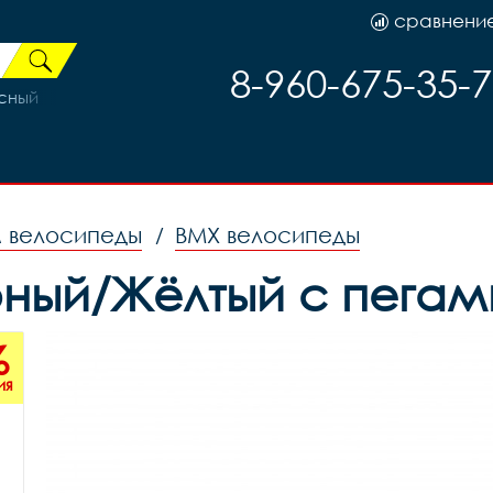
сравнени
8-960-675-35-
асный
м велосипеды
BMX велосипеды
/
ный/Жёлтый с пегам
%
ия