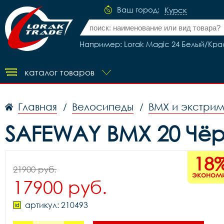
Ваш город:
Курск
Например: Lorak Magic 24 Белый/Кр
каталог товаров
Главная
Велосипеды
BMX и экстри
/
/
SAFEWAY BMX 20 Чёр
18
21900 руб.
эконом
17900 руб.
артикул: 210493