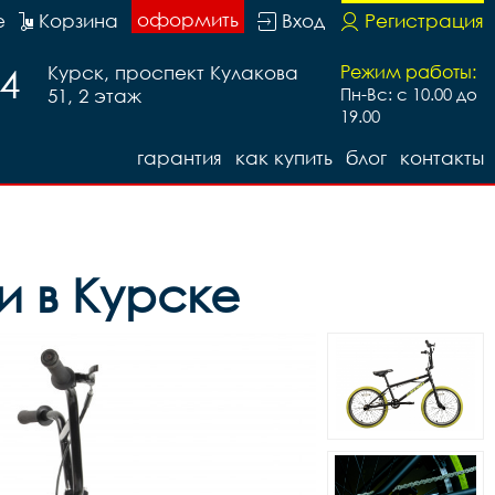
оформить
е
Корзина
Вход
Регистрация
74
Курск, проспект Кулакова
Режим работы:
51, 2 этаж
Пн-Вс: с 10.00 до
19.00
гарантия
как купить
блог
контакты
и в Курске