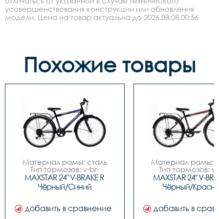
отличаться от указанной в случае технического
усовершенствования конструкции или обновления
модели. Цена на товар актуальна до 2026.08.08 00:56
Похожие товары
Материал рамы: сталь

Материал рамы: с
Тип тормозов: v-br-
Тип тормозов: v-
ободной

ободной

MAXSTAR 24" V-BRAKE R 
MAXSTAR 24" V-BRAK
Диаметр колес: 24

Диаметр колес: 
Чёрный/Синий
Чёрный/Красн
Размеры		16"

Размеры		16"

Вилка		жесткая

Вилка		жесткая

Количество скоростей  7

Количество скоростей
добавить в сравнение
добавить в срав
Задний переключатель		
Задний переключател