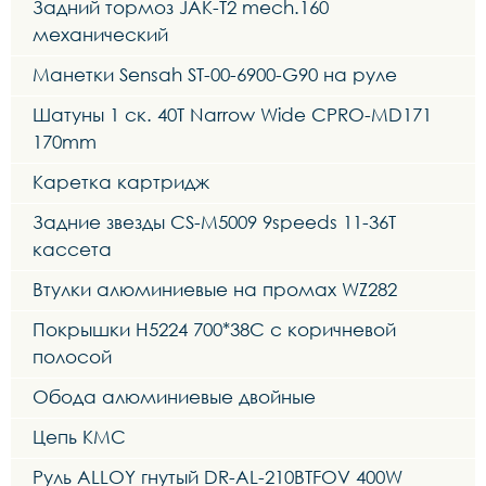
Задний тормоз JAK-T2 mech.160
механический
Манетки Sensah ST-00-6900-G90 на руле
Шатуны 1 ск. 40T Narrow Wide CPRO-MD171
170mm
Каретка картридж
Задние звезды CS-M5009 9speeds 11-36Т
кассета
Втулки алюминиевые на промах WZ282
Покрышки H5224 700*38C с коричневой
полосой
Обода алюминиевые двойные
Цепь KMC
Руль ALLOY гнутый DR-AL-210BTFOV 400W