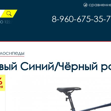
сравнени
8-960-675-35-
22.5 UN100 68 122,5 болтов, код 612
лосипеды
овый Синий/Чёрный р
%
ия