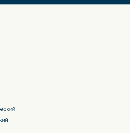
ческий
кий