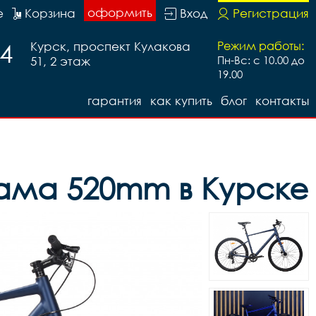
оформить
е
Корзина
Вход
Регистрация
74
Курск, проспект Кулакова
Режим работы:
51, 2 этаж
Пн-Вс: с 10.00 до
19.00
гарантия
как купить
блог
контакты
ама 520mm в Курске