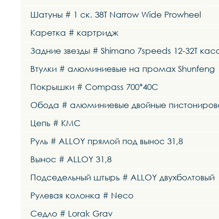
Шатуны # 1 ск. 38T Narrow Wide Prowheel
Каретка # картридж
Задние звезды # Shimano 7speeds 12-32Т кас
Втулки # алюминиевые на промах Shunfeng
Покрышки # Compass 700*40C
Обода # алюминиевые двойные пистониро
Цепь # KMC
Руль # ALLOY прямой под вынос 31,8
Вынос # ALLOY 31,8
Подседельный штырь # ALLOY двухболтовый
Рулевая колонка # Neco
Седло # Lorak Grav