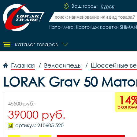
Ваш город:
Курск
Например: Картридж каретки SHIMANO 1
каталог товаров
Главная
Велосипеды
Шоссейные ве
/
/
LORAK Grav 50 Мат
14
45500 руб.
эконом
39000 руб.
артикул: 210605-520