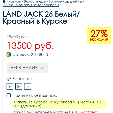
Главная
/
Велосипеды
/
Горные хардтейлы
/
26 дюймов горные велосипеды
LAND JACK 26 Белый/
Красный в Курске
27%
18500 руб.
экономия
13500 руб.
артикул: 210387-3
НЕТ В НАЛИЧИИ
Варианты
3-
2-
1-
Наличие в магазинах:
Магазин в Курске на Кулакова 51 (Магазин): 0
шт. (доставка)
Склад №1 интернет-магазин
0
шт.
(доставка)