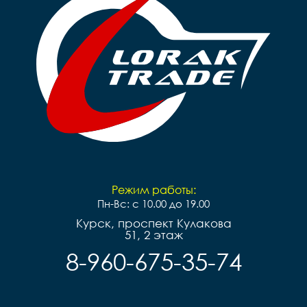
Обода		ALLOY 
одинарный

одинарный

Рулевая		резьбовая 1"

Рулевая		резьбовая 1"

Вынос		сталь

Вынос		сталь

Руль		steel

Руль		steel

Грипсы		black

Грипсы		black

Седло		black

Седло		black

Педали		пластиковые

Педали		пластиковые

Подседельный штырь	
Подседельный штырь		
steel

steel

Вес                  16
Вес   14,8 кг
Режим работы:
Пн-Вс: с 10.00 до 19.00
Курск, проспект Кулакова
51, 2 этаж
8-960-675-35-74