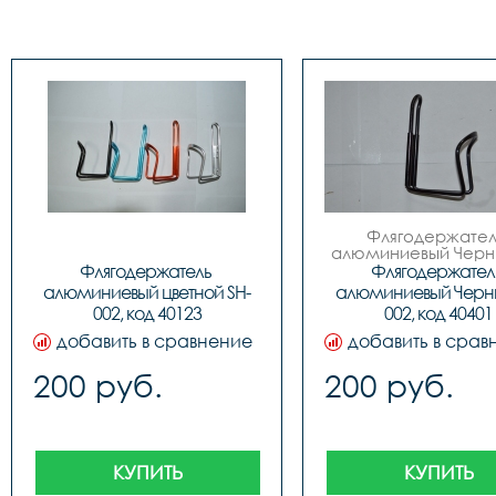
Флягодержатель
алюминиевый Черн
002

Флягодержатель 
Флягодержатель
 код. 40401
алюминиевый цветной SH-
алюминиевый Черны
002, код 40123
002, код 40401
добавить в сравнение
добавить в срав
200 руб.
200 руб.
КУПИТЬ
КУПИТЬ