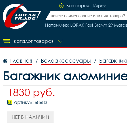
Ваш город:
Курск
Например: LORAK Fast Brown 29 Матов
каталог товаров
Главная
Велоаксессуары
Багажник
/
/
Багажник алюминиев
1830 руб.
артикул: 68683
НЕТ В НАЛИЧИИ