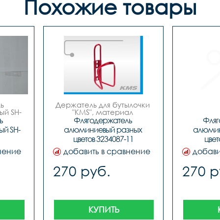
Похожие товары
 
Держатель для бутылочки 
ый SH-
"KMS", материал 
алюминий, 6 цветов.
 
Флягодержатель 
Фляг
й SH-
алюминиевый разных 
алюмин
цветов 3234087-11
цвет
нение
добавить в сравнение
добави
270 руб.
270 р
КУПИТЬ