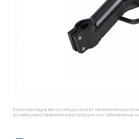
Комплектация велосипеда может незначительно отлич
усовершенствования конструкции или обновления моде