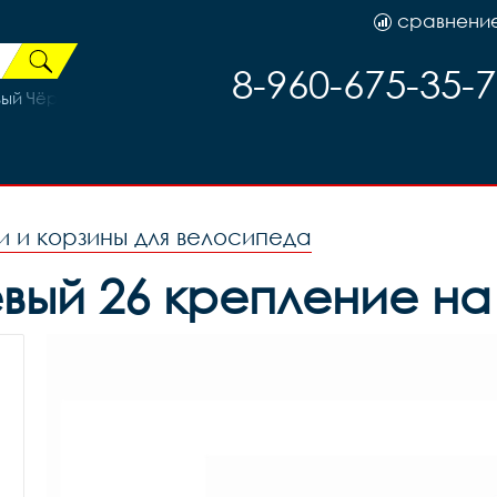
сравнени
8-960-675-35-
ый Чёрный рама 19 (на рост 171-182)
и и корзины для велосипеда
ый 26 крепление на 