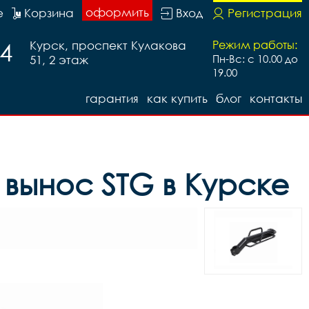
оформить
е
Корзина
Вход
Регистрация
74
Курск, проспект Кулакова
Режим работы:
51, 2 этаж
Пн-Вс: с 10.00 до
19.00
гарантия
как купить
блог
контакты
вынос STG в Курске